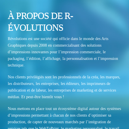
À PROPOS DE R-
ÉVOLUTIONS
Révolutions est une société qui officie dans le monde des Arts
Graphiques depuis 2008 en commercialisant des solutions
d’impressions innovantes pour l’impression commerciale, le
packaging, l’édition, l’affichage, la personnalisation et l’impression
technique.
Nos clients privilégiés sont les professionnels de la créa, les marques,
les distributeurs, les entreprises, les éditeurs, les imprimeurs de
publication et de labeur, les entreprises de marketing et de services
médias. Et peut-être bientôt vous !
Nous mettons en place tout un écosystème digital autour des systèmes
d’impressions permettant à chacun de nos clients d’optimiser sa
production, de capter de nouveaux marchés par l’intégration de
services tels que le WebToPrint, le marketing personnalisé, le travail