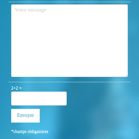
2+2 =
*champs obligatoires