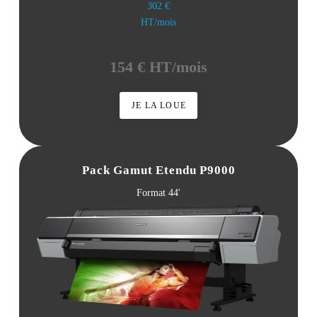
302 €
HT/mois
154 € HT/mois
JE LA LOUE
Pack Gamut Etendu P9000
Format 44'